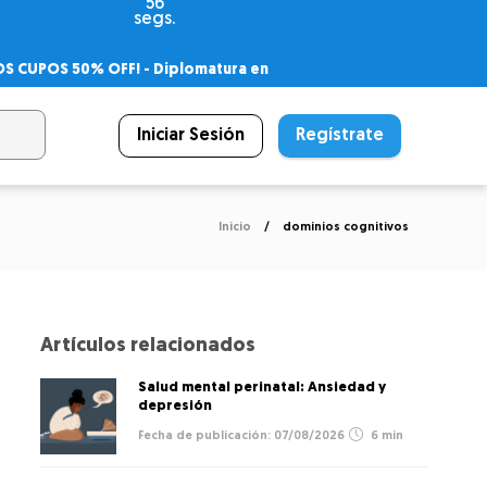
55
segs.
OS CUPOS 50% OFF! -
Diplomatura en
agnóstico
 PSICODIPLO
– Certificado Universitario
Iniciar Sesión
Regístrate
Inicio
dominios cognitivos
Artículos relacionados
Salud mental perinatal: Ansiedad y
depresión
07/08/2026
6 min