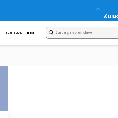
¡ÚLTIM
Psicodi
Cupón:
Eventos