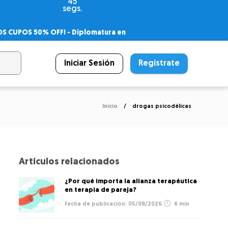
45
segs.
OS CUPOS 50% OFF! -
Diplomatura en
agnóstico
 PSICODIPLO
– Certificado Universitario
Iniciar Sesión
Regístrate
Inicio
drogas psicodélicas
Artículos relacionados
¿Por qué importa la alianza terapéutica
en terapia de pareja?
05/08/2026
6 min