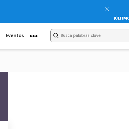
¡ÚLTIM
Psicodi
Cupón:
Eventos