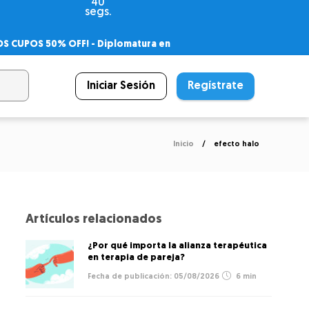
39
segs.
OS CUPOS 50% OFF! -
Diplomatura en
agnóstico
 PSICODIPLO
– Certificado Universitario
Iniciar Sesión
Regístrate
Inicio
efecto halo
Artículos relacionados
¿Por qué importa la alianza terapéutica
en terapia de pareja?
05/08/2026
6 min