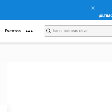
¡ÚLTIM
Psicodi
Cupón:
Eventos