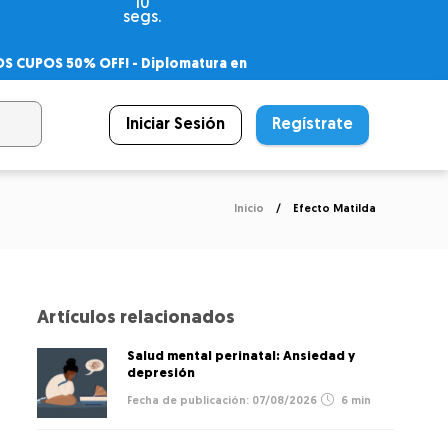
10
segs.
OS CUPOS 50% OFF! -
Diplomatura en
agnóstico
 PSICODIPLO
– Certificado Universitario
Iniciar Sesión
Regístrate
Inicio
Efecto Matilda
Artículos relacionados
Salud mental perinatal: Ansiedad y
depresión
07/08/2026
6 min