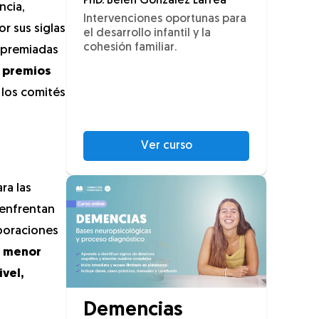
PhD. Belén González Larrea
ncia,
Intervenciones oportunas para
or sus siglas
el desarrollo infantil y la
cohesión familiar.
s premiadas
e premios
 los comités
Ver curso
ra las
 enfrentan
aboraciones
a menor
vel,
Demencias