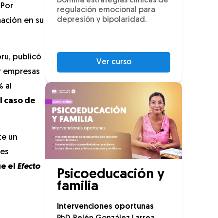
Domina estrategias clínicas de
 Por
regulación emocional para
depresión y bipolaridad.
mación en su
ru, publicó
Ver curso
or empresas
% al
l caso de
te un
res
e el
Efecto
Psicoeducación y
familia
Intervenciones oportunas