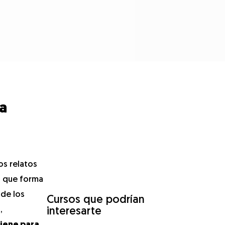
ia
os relatos
o que forma
 de los
Cursos que podrían
,
interesarte
tiene para