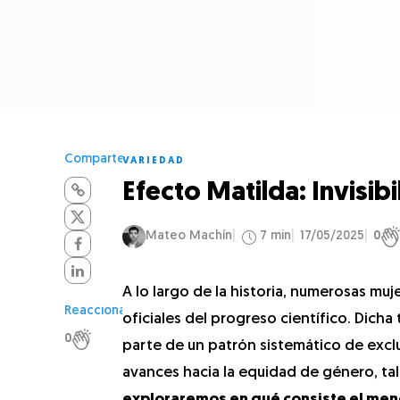
Comparte
VARIEDAD
Efecto Matilda: Invisibi
Mateo Machín
7 min
17/05/2025
0
A lo largo de la historia, numerosas muj
Reacciona
oficiales del progreso científico. Dich
0
parte de un patrón sistemático de exc
avances hacia la equidad de género, tal
exploraremos en qué consiste el me