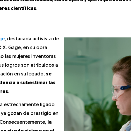
eres científicas
.
ge
, destacada activista de
XIX. Gage, en su obra
o las mujeres inventoras
s logros son atribuidos a
ración en su legado,
se
ndencia a subestimar las
eres
.
a estrechamente ligado
s ya gozan de prestigio en
s. Consecuentemente,
la