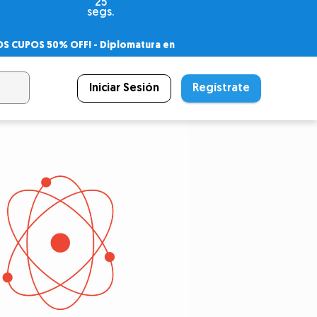
23
segs.
OS CUPOS 50% OFF! -
Diplomatura en
agnóstico
 PSICODIPLO
– Certificado Universitario
Iniciar Sesión
Regístrate