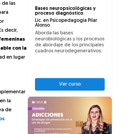
o de las
Bases neuropsicológicas y
para
proceso diagnóstico
Lic. en Psicopedagogía Pilar
or
Alonso
s decir,
Aborda las bases
 femeninas
neurobiológicas y los procesos
de abordaje de los principales
able con la
cuadros neurodegenerativos.
ad en lugar
Ver curso
implementar
en la
va de
os