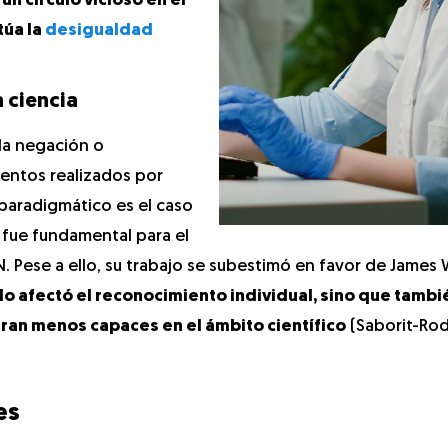
n círculo vicioso en el
túa la
desigualdad
a ciencia
la negación o
ientos realizados por
paradigmático es el caso
n fue fundamental para el
. Pese a ello, su trabajo se subestimó en favor de James
olo afectó el reconocimiento individual, sino que tambi
eran menos capaces en el ámbito científico
(Saborit-Rod
es