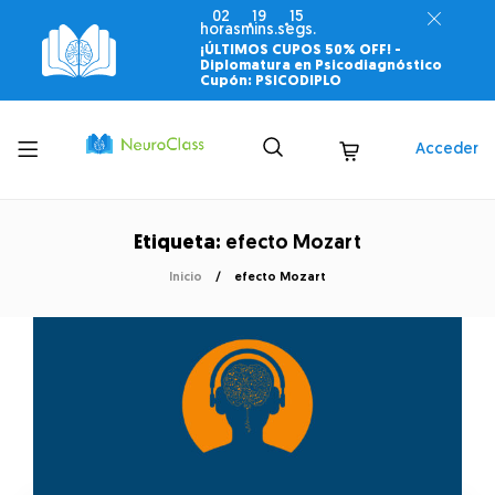
02
19
14
horas
mins.
segs.
¡ÚLTIMOS CUPOS 50% OFF! -
Diplomatura en Psicodiagnóstico
Cupón: PSICODIPLO
Toggle
Acceder
menu
Etiqueta:
efecto Mozart
Inicio
efecto Mozart