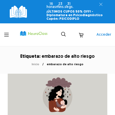
16
23
30
horas
mins.
segs.
¡ÚLTIMOS CUPOS 50% OFF! -
Diplomatura en Psicodiagnóstico
Cupón: PSICODIPLO
Toggle
Acceder
menu
Etiqueta:
embarazo de alto riesgo
Inicio
embarazo de alto riesgo