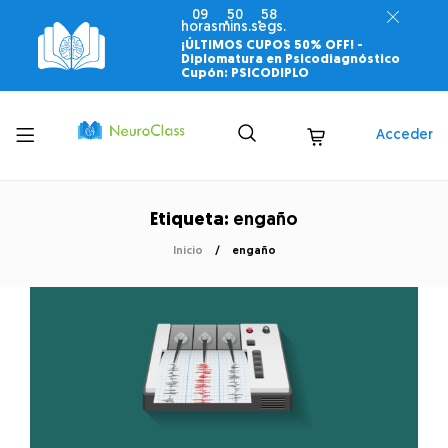
09
50
58
horas
mins.
segs.
¡ÚLTIMOS CUPOS 50% OFF! -
Diplomatura en Psicodiagnóstico
Cupón: PSICODIPLO
Toggle
Acceder
menu
Etiqueta:
engaño
Inicio
engaño