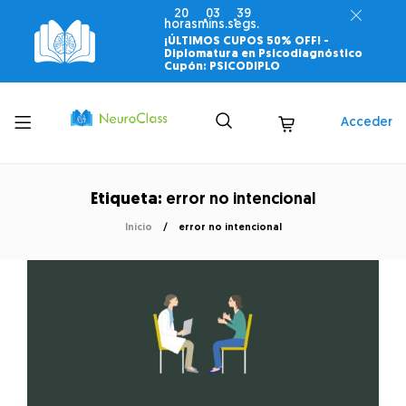
20
03
39
horas
mins.
segs.
¡ÚLTIMOS CUPOS 50% OFF! -
Diplomatura en Psicodiagnóstico
Cupón: PSICODIPLO
Toggle
Acceder
menu
Etiqueta:
error no intencional
Inicio
error no intencional