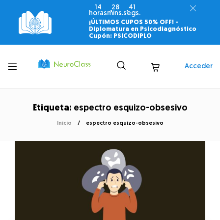
14
28
41
horas
mins.
segs.
¡ÚLTIMOS CUPOS 50% OFF! -
Diplomatura en Psicodiagnóstico
Cupón: PSICODIPLO
Toggle
Acceder
menu
Etiqueta:
espectro esquizo-obsesivo
Inicio
espectro esquizo-obsesivo