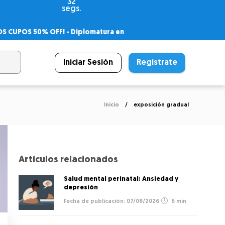
32
segs.
OS CUPOS 50% OFF! -
Diplomatura en
agnóstico
 PSICODIPLO
– Certificado Universitario
Iniciar Sesión
Regístrate
Inicio
exposición gradual
Artículos relacionados
Salud mental perinatal: Ansiedad y
depresión
07/08/2026
6 min