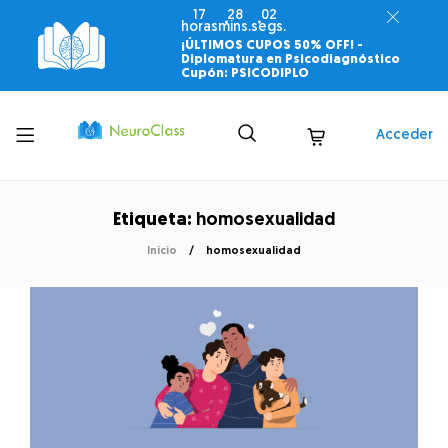
17
28
02
horas
mins.
segs.
¡ÚLTIMOS CUPOS 50% OFF! -
Diplomatura en Psicodiagnóstico
Cupón: PSICODIPLO
Toggle
Acceder
menu
Etiqueta:
homosexualidad
Inicio
homosexualidad