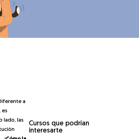
Diferente a
 es
 lado, las
Cursos que podrían
tución
interesarte
s…
¿Cómo la