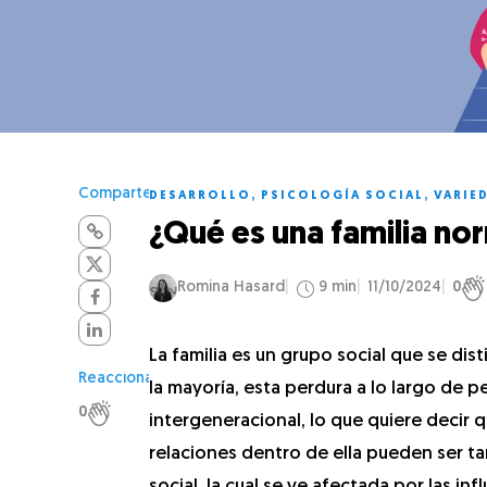
Comparte
DESARROLLO
,
PSICOLOGÍA SOCIAL
,
VARIE
¿Qué es una familia no
Romina Hasard
9 min
11/10/2024
0
La familia es un grupo social que se dis
Reacciona
la mayoría, esta perdura a lo largo de
0
intergeneracional, lo que quiere decir 
relaciones dentro de ella pueden ser ta
social, la cual se ve afectada por las i