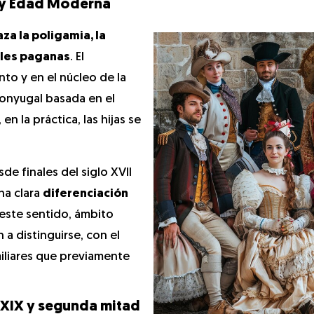
l y Edad Moderna
za la poligamia, la
ales paganas
. El
to y en el núcleo de la
 conyugal basada en el
en la práctica, las hijas se
de finales del siglo XVII
una clara
diferenciación
 este sentido, ámbito
a distinguirse, con el
iliares que previamente
o XIX y segunda mitad