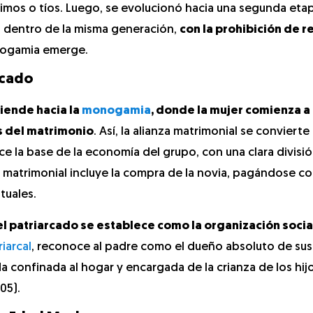
primos o tíos. Luego, se evolucionó hacia una segunda eta
es dentro de la misma generación,
con la prohibición de r
xogamia emerge.
rcado
tiende hacia la
monogamia
, donde la mujer comienza a
s del matrimonio
. Así, la alianza matrimonial se convierte
ece la base de la economía del grupo, con una clara divisió
o matrimonial incluye la compra de la novia, pagándose c
tuales.
l patriarcado se establece como la organización social,
riarcal
, reconoce al padre como el dueño absoluto de sus
 confinada al hogar y encargada de la crianza de los hij
05).