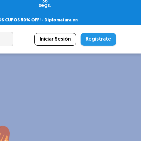
34
segs.
OS CUPOS 50% OFF! -
Diplomatura en
agnóstico
 PSICODIPLO
– Certificado Universitario
Iniciar Sesión
Regístrate