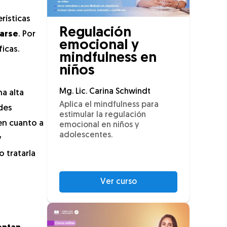
rísticas
Regulación
tarse
. Por
emocional y
icas.
mindfulness en
niños
Mg. Lic. Carina Schwindt
a alta
Aplica el mindfulness para
des
estimular la regulación
 en cuanto a
emocional en niños y
adolescentes.
y
 tratarla
Ver curso