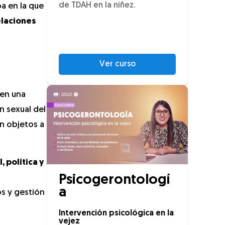
de TDAH en la niñez.
pa en la que
elaciones
Ver curso
 en una
n sexual del
on objetos a
 política y
Psicogerontologí
a
os y gestión
Intervención psicológica en la
vejez