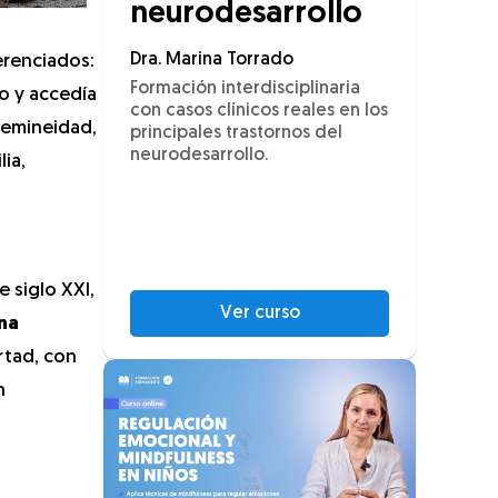
neurodesarrollo
Dra. Marina Torrado
erenciados:
Formación interdisciplinaria
io y accedía
con casos clínicos reales en los
femineidad,
principales trastornos del
neurodesarrollo.
ia,
 siglo XXI,
Ver curso
una
ertad, con
n