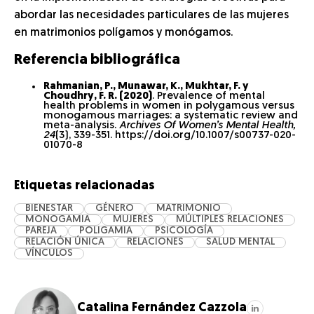
abordar las necesidades particulares de las mujeres
en matrimonios polígamos y monógamos.
Referencia bibliográfica
Rahmanian, P., Munawar, K., Mukhtar, F. y
Choudhry, F. R. (2020)
. Prevalence of mental
health problems in women in polygamous versus
monogamous marriages: a systematic review and
meta-analysis.
Archives Of Women’s Mental Health,
24
(3), 339-351. https://doi.org/10.1007/s00737-020-
01070-8
Etiquetas relacionadas
BIENESTAR
GÉNERO
MATRIMONIO
MONOGAMIA
MUJERES
MÚLTIPLES RELACIONES
PAREJA
POLIGAMIA
PSICOLOGÍA
RELACIÓN ÚNICA
RELACIONES
SALUD MENTAL
VÍNCULOS
Catalina Fernández Cazzola