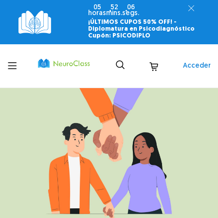
05
52
04
horas
mins.
segs.
¡ÚLTIMOS CUPOS 50% OFF! -
Diplomatura en Psicodiagnóstico
Cupón: PSICODIPLO
Toggle
Acceder
menu