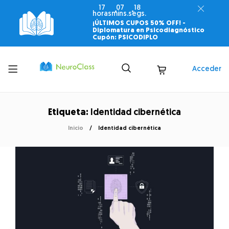
17
07
18
horas
mins.
segs.
¡ÚLTIMOS CUPOS 50% OFF! -
Diplomatura en Psicodiagnóstico
Cupón: PSICODIPLO
Toggle
Acceder
menu
Etiqueta:
Identidad cibernética
Inicio
Identidad cibernética