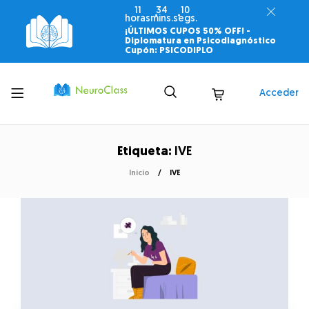
11
34
10
horas
mins.
segs.
¡ÚLTIMOS CUPOS 50% OFF! -
Diplomatura en Psicodiagnóstico
Cupón: PSICODIPLO
Toggle
Acceder
menu
Etiqueta:
IVE
Inicio
IVE