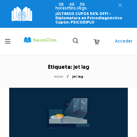
06
46
56
horas
mins.
segs.
¡ÚLTIMOS CUPOS 50% OFF! -
Diplomatura en Psicodiagnóstico
Cupón: PSICODIPLO
Toggle
Acceder
menu
Etiqueta:
jet lag
Inicio
jet lag