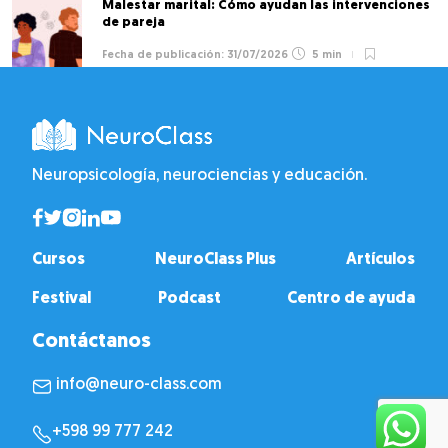
Malestar marital: Cómo ayudan las intervenciones
de pareja
31/07/2026
5 min
Neuropsicología, neurociencias y educación.
Cursos
NeuroClass Plus
Artículos
Festival
Podcast
Centro de ayuda
Contáctanos
info@neuro-class.com
+598 99 777 242