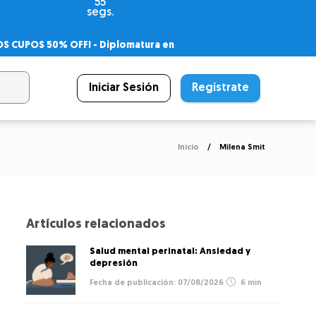
54
segs.
OS CUPOS 50% OFF! -
Diplomatura en
agnóstico
 PSICODIPLO
– Certificado Universitario
Iniciar Sesión
Regístrate
Inicio
Milena Smit
Artículos relacionados
Salud mental perinatal: Ansiedad y
depresión
07/08/2026
6 min