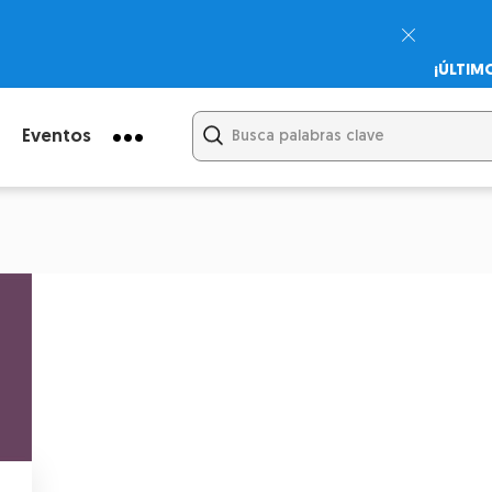
¡ÚLTIM
Psicodi
Cupón:
Eventos