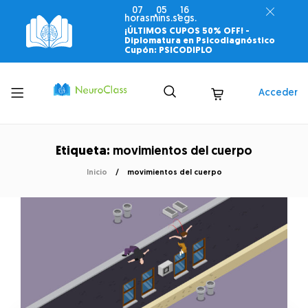
07
05
16
horas
mins.
segs.
¡ÚLTIMOS CUPOS 50% OFF! -
Diplomatura en Psicodiagnóstico
Cupón: PSICODIPLO
Toggle
Acceder
menu
Etiqueta:
movimientos del cuerpo
Inicio
movimientos del cuerpo