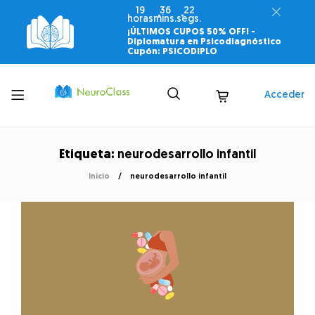
19
36
22
horas
mins.
segs.
¡ÚLTIMOS CUPOS 50% OFF! -
Diplomatura en Psicodiagnóstico
Cupón: PSICODIPLO
Toggle
Acceder
menu
Etiqueta:
neurodesarrollo infantil
Inicio
neurodesarrollo infantil