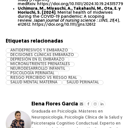
study
[Preprint].
medRxiv. https://doi.org/10.1101/2024.10.19.24315779
Uchimura, M., Miyauchi, A., Takahashi, M., Ota, E. y
Horiuchi, S. (2024)
. Mental health of midwives
during the COVID-19 pandemic: A scoping
review.
Japan journal of nursing science : JJNS
,
21
(4),
e12612. https://doi.org/10.1111/jjns.12612
Etiquetas relacionadas
ANTIDEPRESIVOS Y EMBARAZO
DECISIONES CLÍNICAS EMBARAZO
DEPRESIÓN EN EL EMBARAZO
MICRONUTRIENTES PRENATALES
NEURODESARROLLO INFANTIL
PSICOLOGÍA PERINATAL
RIESGO PERCIBIDO VS RIESGO REAL
SALUD MENTAL MATERNA
SALUD PERINATAL
Elena Flores García
Graduada en Psicología. Másteres en
Neuropsicología, Psicología Clínica de la Salud y
Psicoterapia Cognitivo Conductual. Experto en