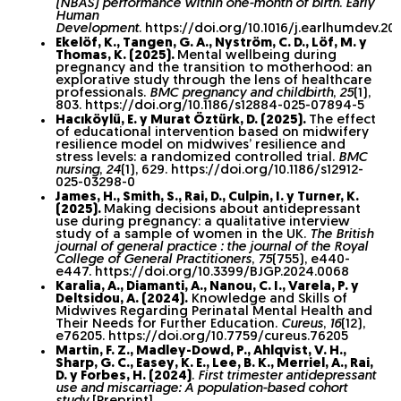
(NBAS) performance within one-month of birth
.
Early
Human
Development
. https://doi.org/10.1016/j.earlhumdev.20
Ekelöf, K., Tangen, G. A., Nyström, C. D., Löf, M. y
Thomas, K. (2025).
Mental wellbeing during
pregnancy and the transition to motherhood: an
explorative study through the lens of healthcare
professionals.
BMC pregnancy and childbirth
,
25
(1),
803. https://doi.org/10.1186/s12884-025-07894-5
Hacıköylü, E. y Murat Öztürk, D. (2025).
The effect
of educational intervention based on midwifery
resilience model on midwives’ resilience and
stress levels: a randomized controlled trial.
BMC
nursing
,
24
(1), 629. https://doi.org/10.1186/s12912-
025-03298-0
James, H., Smith, S., Rai, D., Culpin, I. y Turner, K.
(2025).
Making decisions about antidepressant
use during pregnancy: a qualitative interview
study of a sample of women in the UK.
The British
journal of general practice : the journal of the Royal
College of General Practitioners
,
75
(755), e440-
e447. https://doi.org/10.3399/BJGP.2024.0068
Karalia, A., Diamanti, A., Nanou, C. I., Varela, P. y
Deltsidou, A. (2024).
Knowledge and Skills of
Midwives Regarding Perinatal Mental Health and
Their Needs for Further Education.
Cureus
,
16
(12),
e76205. https://doi.org/10.7759/cureus.76205
Martin, F. Z., Madley-Dowd, P., Ahlqvist, V. H.,
Sharp, G. C., Easey, K. E., Lee, B. K., Merriel, A., Rai,
D. y Forbes, H. (2024)
.
First trimester antidepressant
use and miscarriage: A population-based cohort