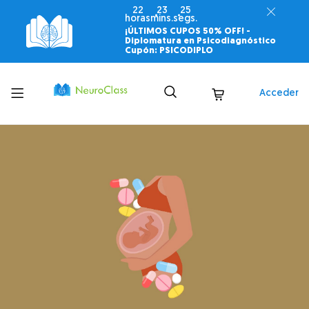
22
23
24
horas
mins.
segs.
¡ÚLTIMOS CUPOS 50% OFF! -
Diplomatura en Psicodiagnóstico
Cupón: PSICODIPLO
Toggle
Acceder
menu