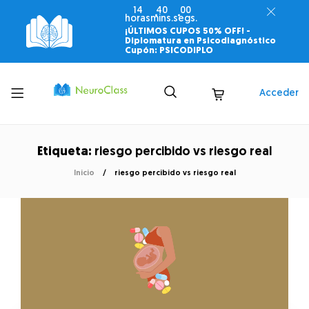
14
39
59
horas
mins.
segs.
¡ÚLTIMOS CUPOS 50% OFF! -
Diplomatura en Psicodiagnóstico
Cupón: PSICODIPLO
Toggle
Acceder
menu
Etiqueta:
riesgo percibido vs riesgo real
Inicio
riesgo percibido vs riesgo real