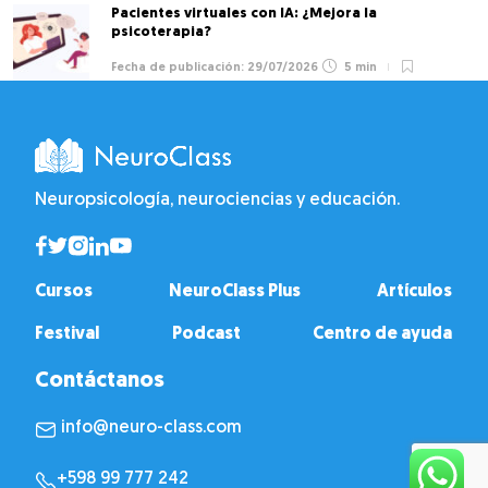
Pacientes virtuales con IA: ¿Mejora la
psicoterapia?
29/07/2026
5 min
Neuropsicología, neurociencias y educación.
Cursos
NeuroClass Plus
Artículos
Festival
Podcast
Centro de ayuda
Contáctanos
info@neuro-class.com
+598 99 777 242