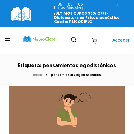
08
05
02
horas
mins.
segs.
¡ÚLTIMOS CUPOS 50% OFF! -
Diplomatura en Psicodiagnóstico
Cupón: PSICODIPLO
Toggle
Acceder
menu
Etiqueta:
pensamientos egodistónicos
Inicio
pensamientos egodistónicos