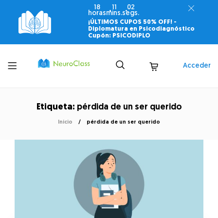
18
11
02
horas
mins.
segs.
¡ÚLTIMOS CUPOS 50% OFF! -
Diplomatura en Psicodiagnóstico
Cupón: PSICODIPLO
Toggle
Acceder
menu
Etiqueta:
pérdida de un ser querido
Inicio
pérdida de un ser querido