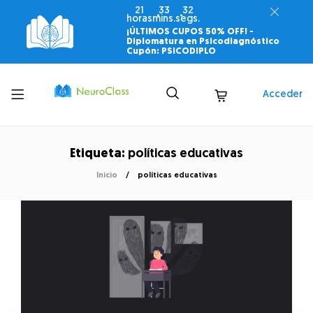
21
33
32
horas
mins.
segs.
¡ÚLTIMOS CUPOS 50% OFF! -
Diplomatura en Psicodiagnóstico
Cupón: PSICODIPLO
Toggle
Acceder
menu
Etiqueta:
políticas educativas
Inicio
políticas educativas