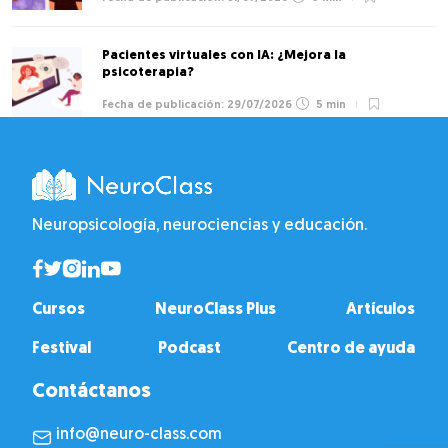
Pacientes virtuales con IA: ¿Mejora la
psicoterapia?
29/07/2026
5 min
Neuropsicología, neurociencias y educación.
Cursos
NeuroClass Plus
Artículos
Festival
Podcast
Centro de ayuda
Contáctanos
info@neuro-class.com