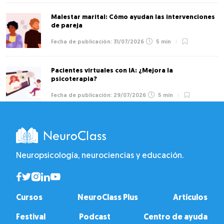
Malestar marital: Cómo ayudan las intervenciones
de pareja
31/07/2026
5 min
Pacientes virtuales con IA: ¿Mejora la
psicoterapia?
29/07/2026
5 min
Neuropsicología, neurociencias y educación.
Cursos
NeuroClass Plus
Artículos
Festival
Podcast
Centro de ayuda