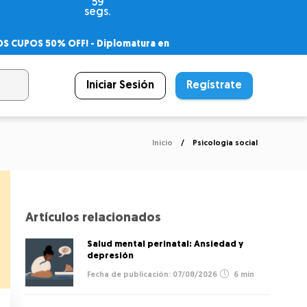
59
segs.
OS CUPOS 50% OFF! -
Diplomatura en
agnóstico
 PSICODIPLO
– Certificado Universitario
Iniciar Sesión
Regístrate
Inicio
Psicologia social
Artículos relacionados
Salud mental perinatal: Ansiedad y
depresión
07/08/2026
6 min