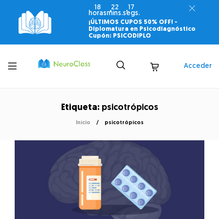
18
22
17
horas
mins.
segs.
¡ÚLTIMOS CUPOS 50% OFF! -
Diplomatura en Psicodiagnóstico
Cupón: PSICODIPLO
Toggle
Acceder
menu
Etiqueta:
psicotrópicos
Inicio
psicotrópicos