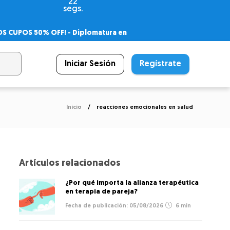
21
segs.
OS CUPOS 50% OFF! -
Diplomatura en
agnóstico
 PSICODIPLO
– Certificado Universitario
Iniciar Sesión
Regístrate
Inicio
reacciones emocionales en salud
Artículos relacionados
¿Por qué importa la alianza terapéutica
en terapia de pareja?
05/08/2026
6 min