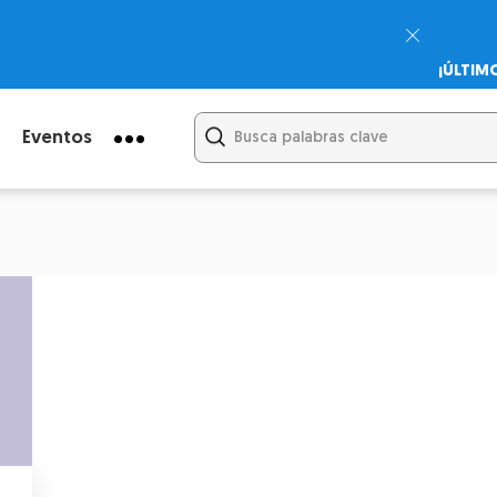
¡ÚLTIM
Psicodi
Cupón:
Eventos