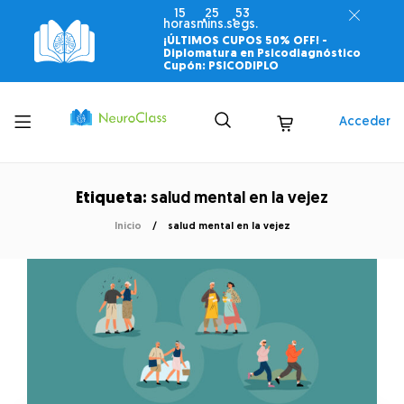
15
25
53
horas
mins.
segs.
¡ÚLTIMOS CUPOS 50% OFF! -
Diplomatura en Psicodiagnóstico
Cupón: PSICODIPLO
Toggle
Acceder
menu
Etiqueta:
salud mental en la vejez
Inicio
salud mental en la vejez