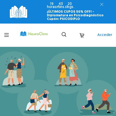
19
43
19
horas
mins.
segs.
¡ÚLTIMOS CUPOS 50% OFF! -
Diplomatura en Psicodiagnóstico
Cupón: PSICODIPLO
Toggle
Acceder
menu