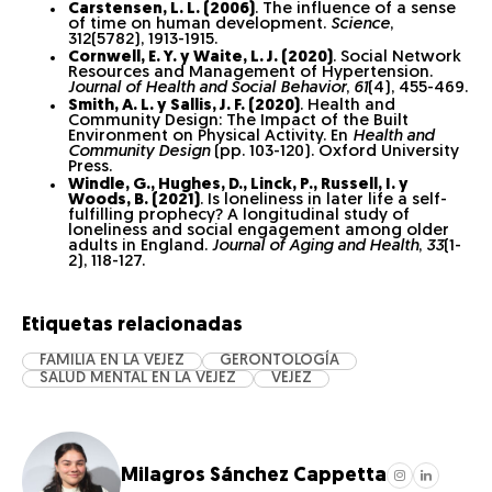
Carstensen, L. L. (2006)
. The influence of a sense
of time on human development.
Science
,
312(5782), 1913-1915.
Cornwell, E. Y. y Waite, L. J. (2020)
. Social Network
Resources and Management of Hypertension.
Journal of Health and Social Behavior
,
61
(4), 455-469.
Smith, A. L. y Sallis, J. F. (2020)
. Health and
Community Design: The Impact of the Built
Environment on Physical Activity. En
Health and
Community Design
(pp. 103-120). Oxford University
Press.
Windle, G., Hughes, D., Linck, P., Russell, I. y
Woods, B. (2021)
. Is loneliness in later life a self-
fulfilling prophecy? A longitudinal study of
loneliness and social engagement among older
adults in England.
Journal of Aging and Health
,
33
(1-
2), 118-127.
Etiquetas relacionadas
FAMILIA EN LA VEJEZ
GERONTOLOGÍA
SALUD MENTAL EN LA VEJEZ
VEJEZ
Milagros Sánchez Cappetta