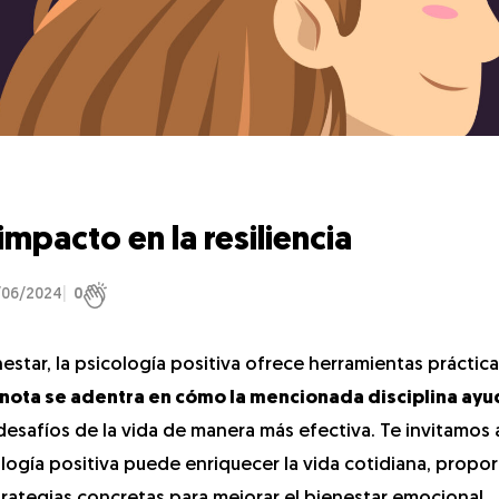
impacto en la resiliencia
/06/2024
0
nestar, la psicología positiva ofrece herramientas práctic
 nota se adentra en cómo la mencionada disciplina ayu
 desafíos de la vida de manera más efectiva. Te invitamos 
ología positiva puede enriquecer la vida cotidiana, prop
rategias concretas para mejorar el bienestar emocional.