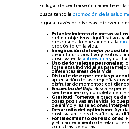
En lugar de centrarse únicamente en la 
busca tanto la
promoción de la salud m
logra a través de diversas intervencion
Establecimiento de metas valios
definir objetivos significativos y 
personales, lo que aumenta la
mot
propósito en la vida.
Imaginación del
mejor yo
posible
de un futuro positivo y exitoso, 
positiva en la
autoestima
y confia
Uso de fortalezas personales
: I
fortalezas individuales para mejo
diferentes áreas de la vida.
Disfrute de experiencias placen
apreciación de las pequeñas cosas
disfrutar de momentos cotidianos
Encuentro del flujo
: Busca experien
siente inmerso y completamente 
Gratitud
: Fomenta la práctica de 
cosas positivas en la vida, lo que
de ánimo y las relaciones interper
Desarrollo del optimismo
: Ayuda
positiva ante los desafíos y las dif
Fortalecimiento de relaciones
: 
y el mantenimiento de relaciones s
con otras personas.