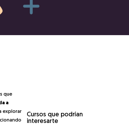
as que
da a
a explorar
Cursos que podrían
orcionando
interesarte