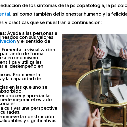
reducción de los síntomas de la psicopatología, la psicolo
ental
, así como también del bienestar humano y la felicida
es y prácticas que se muestran a continuación:
as
: Ayuda a las personas a
alineados con sus valores
ivación
y el sentido de
: Fomenta la visualización
impactando de forma
nza en uno mismo.
dentifica y utiliza las
rar el desempeño en
teras
: Promueve la
 y la capacidad de
.
cias en las que uno se
absorbido.
reconocer y apreciar las
 puede mejorar el estado
sonales.
 a cultivar una perspectiva
icultades.
Promueve la construcción
aludables y significativas