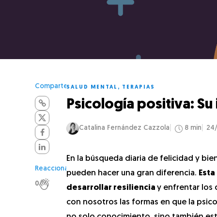
Comparte
SALUD MENTAL
,
TERAPIAS
Psicología positiva: Su 
Catalina Fernández Cazzola
8 min
24
En la búsqueda diaria de felicidad y bie
Reacciona
pueden hacer una gran diferencia.
Esta
0
desarrollar resiliencia
y enfrentar los
con nosotros las formas en que la psic
no solo conocimiento, sino también est