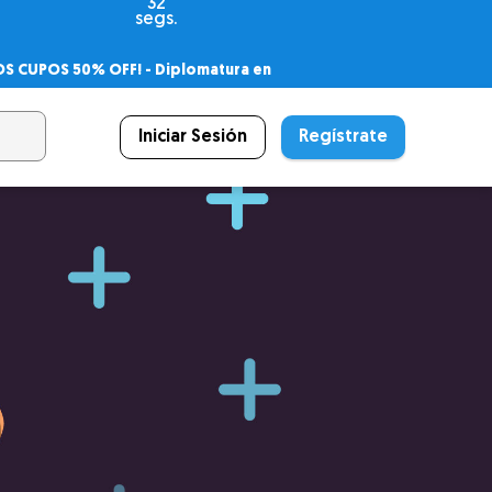
31
segs.
OS CUPOS 50% OFF! -
Diplomatura en
agnóstico
 PSICODIPLO
– Certificado Universitario
Iniciar Sesión
Regístrate