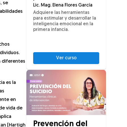
, se
Lic. Mag. Elena Flores García
habilidades
Adquiere las herramientas
para estimular y desarrollar la
inteligencia emocional en la
primera infancia.
ichos
dividuos.
Ver curso
n diferentes
ia es la
as
ente en
de vida de
mplica
Prevención del
tan (Hartigh