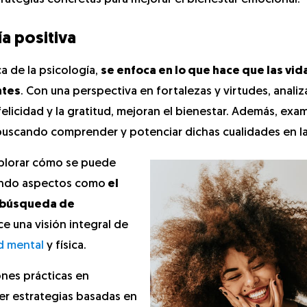
a positiva
a de la psicología,
se enfoca en lo que hace que las vid
ntes
. Con una perspectiva en fortalezas y virtudes, anali
felicidad y la gratitud, mejoran el bienestar. Además, exam
da, buscando comprender y potenciar dichas cualidades en l
explorar cómo se puede
gando aspectos como
el
y búsqueda de
ece una visión integral de
d mental
y física.
ones prácticas en
ver estrategias basadas en