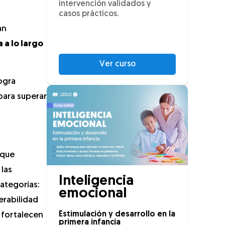
intervención validados y
casos prácticos.
an
 a lo largo
Ver curso
ogra
para superar
 que
 las
Inteligencia
ategorías:
emocional
erabilidad
Estimulación y desarrollo en la
 fortalecen
primera infancia