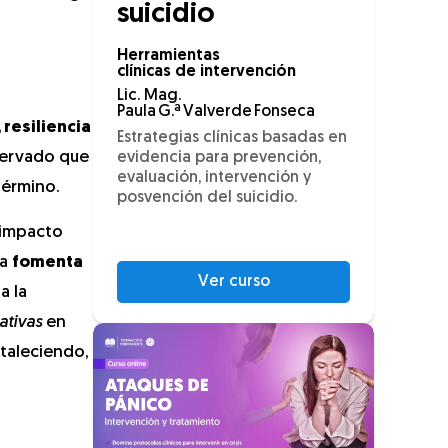
suicidio
Herramientas
clínicas de intervención
Lic. Mag.
Paula G.ª Valverde Fonseca
 resiliencia
Estrategias clínicas basadas en
servado que
evidencia para prevención,
evaluación, intervención y
término.
posvención del suicidio.
 impacto
va
fomenta
Ver curso
a la
ativas
en
taleciendo,