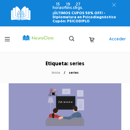
15
19
27
horas
mins.
segs.
¡ÚLTIMOS CUPOS 50% OFF! -
Diplomatura en Psicodiagnóstico
Cupón: PSICODIPLO
Toggle
Acceder
menu
Etiqueta:
series
Inicio
series