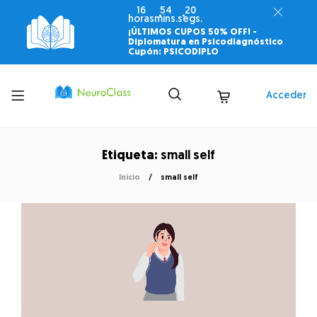
16
54
20
horas
mins.
segs.
¡ÚLTIMOS CUPOS 50% OFF! -
Diplomatura en Psicodiagnóstico
Cupón: PSICODIPLO
Toggle
Acceder
menu
Etiqueta:
small self
Inicio
small self