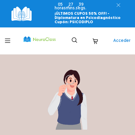
05
27
38
horas
mins.
segs.
¡ÚLTIMOS CUPOS 50% OFF! -
Diplomatura en Psicodiagnóstico
Cupón: PSICODIPLO
Toggle
Acceder
menu