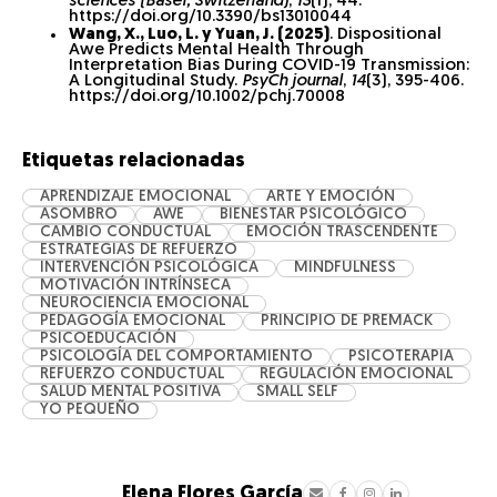
sciences (Basel, Switzerland)
,
13
(1), 44.
https://doi.org/10.3390/bs13010044
Wang, X., Luo, L. y Yuan, J. (2025)
. Dispositional
Awe Predicts Mental Health Through
Interpretation Bias During COVID-19 Transmission:
A Longitudinal Study.
PsyCh journal
,
14
(3), 395-406.
https://doi.org/10.1002/pchj.70008
Etiquetas relacionadas
APRENDIZAJE EMOCIONAL
ARTE Y EMOCIÓN
ASOMBRO
AWE
BIENESTAR PSICOLÓGICO
CAMBIO CONDUCTUAL
EMOCIÓN TRASCENDENTE
ESTRATEGIAS DE REFUERZO
INTERVENCIÓN PSICOLÓGICA
MINDFULNESS
MOTIVACIÓN INTRÍNSECA
NEUROCIENCIA EMOCIONAL
PEDAGOGÍA EMOCIONAL
PRINCIPIO DE PREMACK
PSICOEDUCACIÓN
PSICOLOGÍA DEL COMPORTAMIENTO
PSICOTERAPIA
REFUERZO CONDUCTUAL
REGULACIÓN EMOCIONAL
SALUD MENTAL POSITIVA
SMALL SELF
YO PEQUEÑO
Elena Flores García