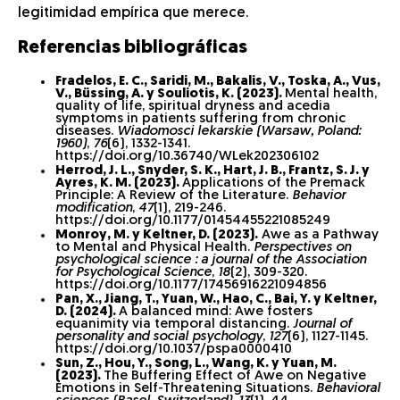
legitimidad empírica que merece.
Referencias bibliográficas
Fradelos, E. C., Saridi, M., Bakalis, V., Toska, A., Vus,
V., Büssing, A. y Souliotis, K. (2023).
Mental health,
quality of life, spiritual dryness and acedia
symptoms in patients suffering from chronic
diseases.
Wiadomosci lekarskie (Warsaw, Poland:
1960)
,
76
(6), 1332-1341.
https://doi.org/10.36740/WLek202306102
Herrod, J. L., Snyder, S. K., Hart, J. B., Frantz, S. J. y
Ayres, K. M. (2023).
Applications of the Premack
Principle: A Review of the Literature.
Behavior
modification
,
47
(1), 219-246.
https://doi.org/10.1177/01454455221085249
Monroy, M. y Keltner, D. (2023).
Awe as a Pathway
to Mental and Physical Health.
Perspectives on
psychological science : a journal of the Association
for Psychological Science
,
18
(2), 309-320.
https://doi.org/10.1177/17456916221094856
Pan, X., Jiang, T., Yuan, W., Hao, C., Bai, Y. y Keltner,
D. (2024).
A balanced mind: Awe fosters
equanimity via temporal distancing.
Journal of
personality and social psychology
,
127
(6), 1127-1145.
https://doi.org/10.1037/pspa0000410
Sun, Z., Hou, Y., Song, L., Wang, K. y Yuan, M.
(2023).
The Buffering Effect of Awe on Negative
Emotions in Self-Threatening Situations.
Behavioral