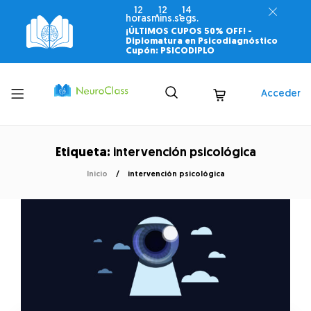
12
12
13
horas
mins.
segs.
¡ÚLTIMOS CUPOS 50% OFF! -
Diplomatura en Psicodiagnóstico
Cupón: PSICODIPLO
Toggle
Acceder
menu
Etiqueta:
intervención psicológica
Inicio
intervención psicológica