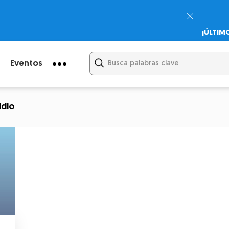
¡ÚLTIM
Psicodi
Cupón:
Eventos
idio