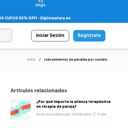
41
segs.
OS CUPOS 50% OFF! -
Diplomatura en
agnóstico
 PSICODIPLO
– Certificado Universitario
Iniciar Sesión
Regístrate
Inicio
sobrevivientes de pérdida por suicidio
Artículos relacionados
¿Por qué importa la alianza terapéutica
en terapia de pareja?
05/08/2026
6 min