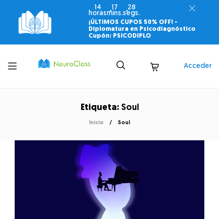
14
17
28
horas
mins.
segs.
¡ÚLTIMOS CUPOS 50% OFF! -
Diplomatura en Psicodiagnóstico
Cupón: PSICODIPLO
Toggle
Acceder
menu
Etiqueta:
Soul
Inicio
Soul