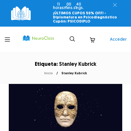
11
00
40
horas
mins.
segs.
¡ÚLTIMOS CUPOS 50% OFF! -
Diplomatura en Psicodiagnóstico
Cupón: PSICODIPLO
Toggle
Acceder
menu
Etiqueta:
Stanley Kubrick
Inicio
Stanley Kubrick