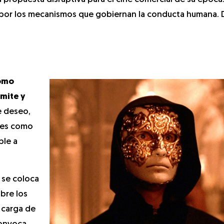
 por los mecanismos que gobiernan la conducta humana. 
como
mite y
e deseo,
 es como
ble a
, se coloca
obre los
e carga de