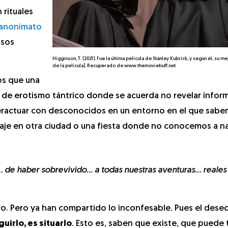
rituales
anonimato
lsos
Higginson, T. (2021). Fue la última película de Stanley Kubrick, y según él, su m
de la película]. Recuperado de www.themoviebuff.net
os que una
 de erotismo tántrico donde se acuerda no revelar infor
nteractuar con desconocidos en un entorno en el que sab
aje en otra ciudad o una fiesta donde no conocemos a na
de haber sobrevivido… a todas nuestras aventuras… reales
diano. Pero ya han compartido lo inconfesable. Pues el dese
uirlo, es situarlo
. Esto es, saben que existe, que puede