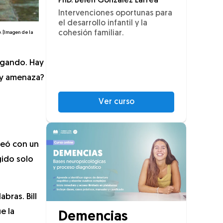
PhD. Belén González Larrea
Intervenciones oportunas para
el desarrollo infantil y la
cohesión familiar.
e
. [Imagen de la
agando. Hay
o y amenaza?
Ver curso
aseó con un
gido solo
bras. Bill
e la
Demencias