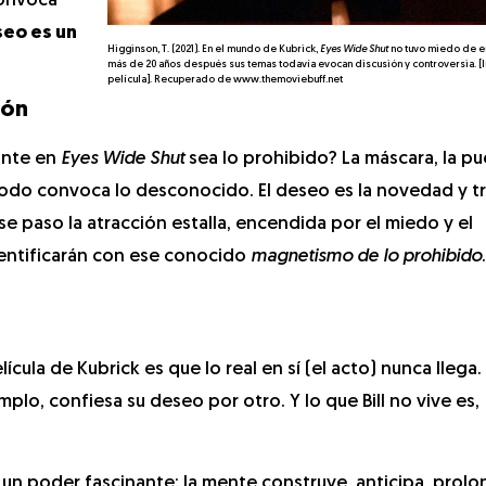
convoca
seo es un
Higginson, T. (2021). En el mundo de Kubrick,
Eyes Wide Shut
no tuvo miedo de em
más de 20 años después sus temas todavía evocan discusión y controversia. [
película]. Recuperado de www.themoviebuff.net
ión
ante en
Eyes Wide Shut
sea lo prohibido? La máscara, la pu
 todo convoca lo desconocido. El deseo es la novedad y t
 ese paso la atracción estalla, encendida por el miedo y el
entificarán con ese conocido
magnetismo de lo prohibido
.
cula de Kubrick es que lo real en sí (el acto) nunca llega. 
mplo, confiesa su deseo por otro. Y lo que Bill no vive es,
n un poder fascinante: la mente construye, anticipa, prolo