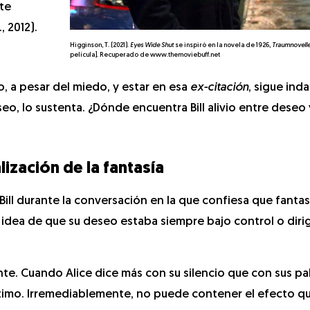
nte
 2012).
Higginson, T. (2021).
Eyes Wide Shut
se inspiró en la novela de 1926,
Traumnovell
película]. Recuperado de www.themoviebuff.net
, a pesar del miedo, y estar en esa
ex-citación
, sigue ind
eo, lo sustenta. ¿Dónde encuentra Bill alivio entre dese
lización de la fantasía
a Bill durante la conversación en la que confiesa que fant
 idea de que su deseo estaba siempre bajo control o diri
e. Cuando Alice dice más con su silencio que con sus pala
timo. Irremediablemente, no puede contener el efecto qu