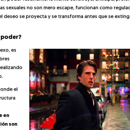
ías sexuales no son mero escape, funcionan como regula
el deseo se proyecta y se transforma antes que se exting
l poder?
exo, es
mbres
ealizando
o.
donde el
ructura
a
e en
sión son