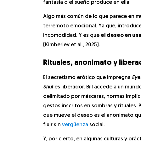
fantasía o el sueño produce en ella.
Algo más común de lo que parece en muc
terremoto emocional. Ya que, introduc
incomodidad. Y es que
el deseo en una
(Kimberley et al., 2025).
Rituales, anonimato y libera
El secretismo erótico que impregna
Eye
Shut
es liberador. Bill accede a un mund
delimitado por máscaras, normas implíci
gestos inscritos en sombras y rituales. Po
que mueve el deseo es el anonimato q
fluir sin
vergüenza
social.
Y, por cierto, en algunas culturas y prác