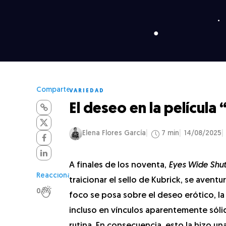
Comparte
VARIEDAD
El deseo en la película
Elena Flores García
7 min
14/08/2025
A finales de los noventa,
Eyes Wide Shut
Reacciona
traicionar el sello de Kubrick, se aventur
0
foco se posa sobre el deseo erótico, l
incluso en vínculos aparentemente sólido
rutina. En consecuencia, esto la hizo un