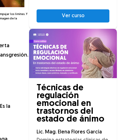
pujar los límites. Y
Ver curso
Imagen de la
erta
ransgresión.
Técnicas de
regulación
emocional en
Es la
trastornos del
estado de ánimo
Lic. Mag. Elena Flores García
nga.