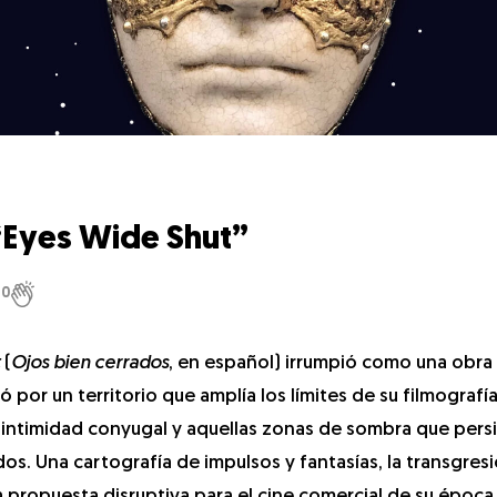
 “Eyes Wide Shut”
0
(
Ojos bien cerrados
, en español) irrumpió como una obra 
ó por un territorio que amplía los límites de su filmografía
a intimidad conyugal y aquellas zonas de sombra que pers
s. Una cartografía de impulsos y fantasías, la transgresi
a propuesta disruptiva para el cine comercial de su época. 