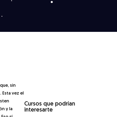
que, sin
. Esta vez el
isten
Cursos que podrían
ón y la
interesarte
Eso sí,