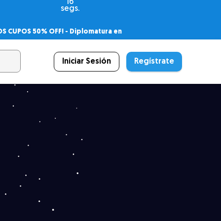
14
segs.
OS CUPOS 50% OFF! -
Diplomatura en
agnóstico
 PSICODIPLO
– Certificado Universitario
Iniciar Sesión
Regístrate