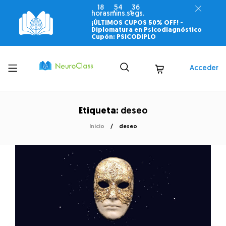
18
54
36
horas
mins.
segs.
¡ÚLTIMOS CUPOS 50% OFF! -
Diplomatura en Psicodiagnóstico
Cupón: PSICODIPLO
Toggle
Acceder
menu
Etiqueta:
deseo
Inicio
deseo