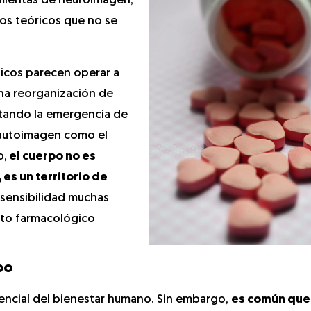
amientas de neuroimagen,
os teóricos que no se
licos parecen operar a
na reorganización de
litando la emergencia de
 autoimagen como el
o,
el cuerpo no es
es un territorio de
 sensibilidad muchas
to farmacológico
po
encial del bienestar humano. Sin embargo,
es común que 