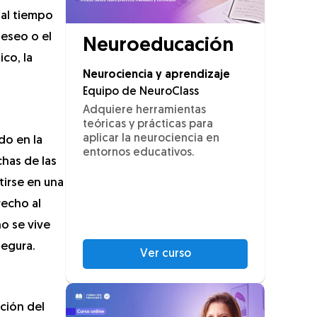
 al tiempo
deseo o el
Neuroeducación
co, la
Neurociencia y aprendizaje
Equipo de NeuroClass
Adquiere herramientas
teóricas y prácticas para
aplicar la neurociencia en
do en la
entornos educativos.
chas de las
tirse en una
recho al
no se vive
segura.
Ver curso
ción del