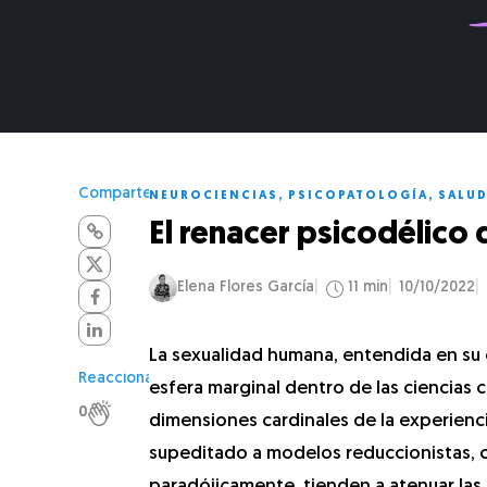
Comparte
NEUROCIENCIAS
,
PSICOPATOLOGÍA
,
SALUD
El renacer psicodélico 
Elena Flores García
11 min
10/10/2022
La sexualidad humana, entendida en su 
Reacciona
esfera marginal dentro de las ciencias c
0
dimensiones cardinales de la experienc
supeditado a modelos reduccionistas, 
paradójicamente, tienden a atenuar las