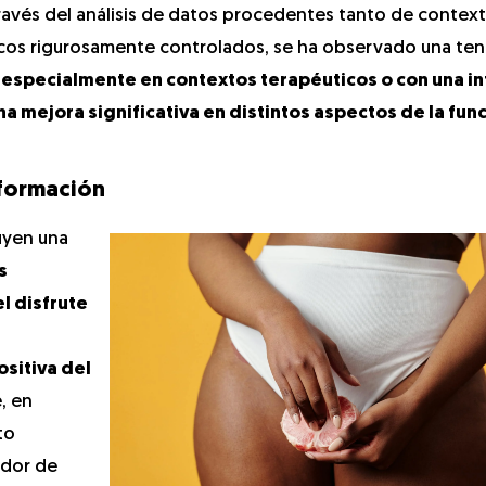
través del análisis de datos procedentes tanto de contex
icos rigurosamente controlados, se ha observado una te
 especialmente en contextos terapéuticos o con una i
a mejora significativa en distintos aspectos de la func
sformación
uyen una
s
l disfrute
sitiva del
, en
to
ador de