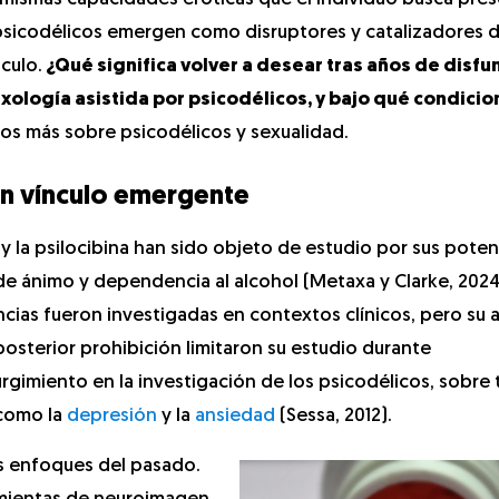
os psicodélicos emergen como disruptores y catalizadores 
culo.
¿Qué significa volver a desear tras años de disfu
xología asistida por psicodélicos, y bajo qué condicio
s más sobre psicodélicos y sexualidad.
Un vínculo emergente
y la psilocibina han sido objeto de estudio por sus poten
de ánimo y dependencia al alcohol (Metaxa y Clarke, 2024
ancias fueron investigadas en contextos clínicos, pero su 
osterior prohibición limitaron su estudio durante
rgimiento en la investigación de los psicodélicos, sobre
 como la
depresión
y la
ansiedad
(Sessa, 2012).​
os enfoques del pasado.