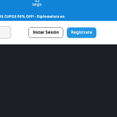
00
segs.
OS CUPOS 50% OFF! -
Diplomatura en
agnóstico
 PSICODIPLO
– Certificado Universitario
Iniciar Sesión
Regístrate