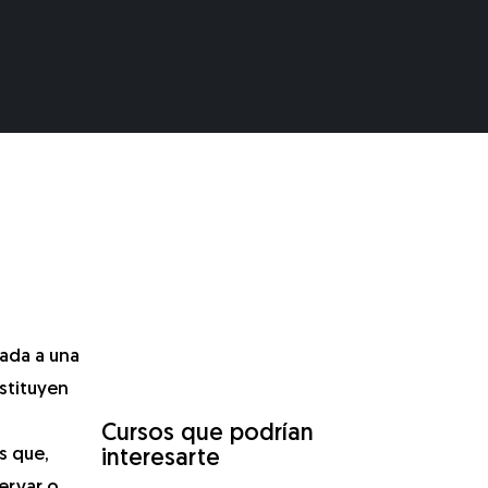
gada a una
nstituyen
Cursos que podrían
s que,
interesarte
ervar o