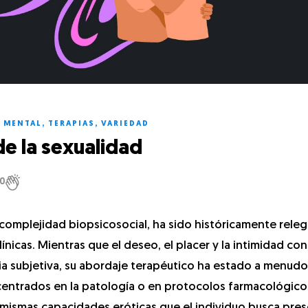
 MENTAL
,
TERAPIAS
,
VARIEDAD
de la sexualidad
0
complejidad biopsicosocial, ha sido históricamente rele
línicas. Mientras que el deseo, el placer y la intimidad co
ia subjetiva, su abordaje terapéutico ha estado a menudo
centrados en la patología o en protocolos farmacológico
 mismas capacidades eróticas que el individuo busca pres