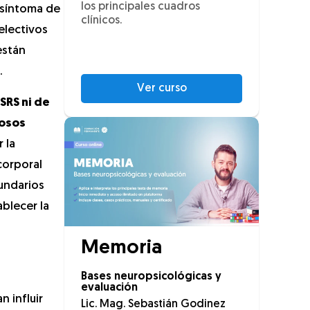
los principales cuadros
 síntoma de
clínicos.
electivos
están
.
Ver curso
SRS ni de
rosos
 la
corporal
cundarios
blecer la
Memoria
Bases neuropsicológicas y
evaluación
 influir
Lic. Mag. Sebastián Godinez