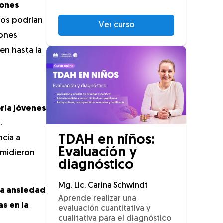
iones
ctos podrían
Ver curso
iones
en hasta la
ría jóvenes
e
.
TDAH en niños:
ncia a
Evaluación y
e midieron
diagnóstico
Mg. Lic. Carina Schwindt
la ansiedad
Aprende realizar una
as en la
evaluación cuantitativa y
cualitativa para el diagnóstico