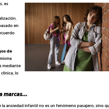
s, es
lización.
 basado en
recuerdo
gos de
a misma
s mediante
línica, lo
ja marcas
…
e la ansiedad infantil no es un fenómeno pasajero, sino 