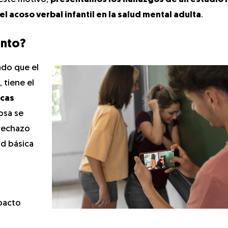
el acoso verbal infantil en la salud mental adulta
.
ento?
ado que el
 tiene el
icas
iosa se
 rechazo
ad básica
mpacto