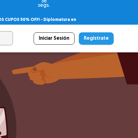
34
segs.
OS CUPOS 50% OFF! -
Diplomatura en
agnóstico
 PSICODIPLO
– Certificado Universitario
Iniciar Sesión
Regístrate