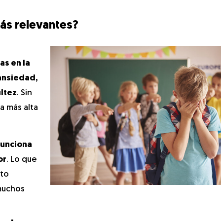
ás relevantes?
e
as en la
ansiedad,
ultez
. Sin
a más alta
funciona
or
. Lo que
cto
 muchos