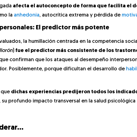
ongada
afecta el autoconcepto de forma que facilita el d
omo la
anhedonia
, autocrítica extrema y pérdida de
motiv
rpersonales: El predictor más potente
valuados, la humillación centrada en la competencia socia
llorón
)
fue el predictor más consistente de los trastorn
s que confirman que los ataques al desempeño interperson
or. Posiblemente, porque dificultan el desarrollo de
habi
e que
dichas experiencias predijeron todos los indicad
 su profundo impacto transversal en la salud psicológica 
iderar…