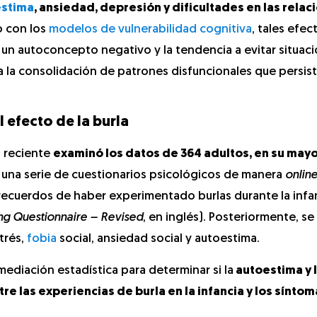
estima
, ansiedad, depresión y dificultades en las relac
o con los
modelos de vulnerabilidad cognitiva
, tales efe
 un autoconcepto negativo y la tendencia a evitar situac
 a la consolidación de patrones disfuncionales que persist
 efecto de la burla
s reciente
examinó los datos de 364 adultos, en su mayo
 una serie de cuestionarios psicológicos de manera
onlin
recuerdos de haber experimentado burlas durante la infa
ng Questionnaire – Revised
, en inglés). Posteriormente, s
trés,
fobia
social, ansiedad social y autoestima.
diación estadística para determinar si la
autoestima y 
re las experiencias de burla en la infancia y los síntom