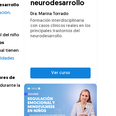
neurodesarrollo
esarrollo
ación
.
Dra. Marina Torrado
Formación interdisciplinaria
con casos clínicos reales en los
principales trastornos del
l del niño
neurodesarrollo.
os
al tienen
lidades
Ver curso
ores de
durante la