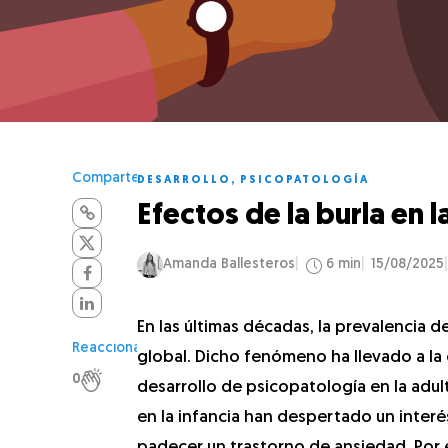
Comparte
DESARROLLO
,
PSICOPATOLOGÍA
Efectos de la burla en 
Amanda Ballesteros
6 min
15/08/2025
En las últimas décadas, la prevalencia 
Reacciona
global. Dicho fenómeno ha llevado a la 
0
desarrollo de psicopatología en la adul
en la infancia han despertado un interé
padecer un trastorno de ansiedad. Por