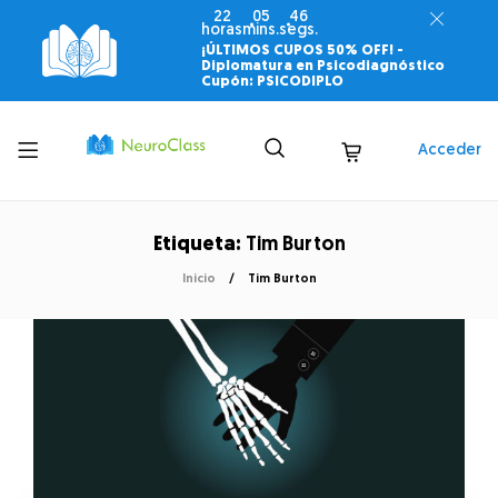
22
05
46
horas
mins.
segs.
¡ÚLTIMOS CUPOS 50% OFF! -
Diplomatura en Psicodiagnóstico
Cupón: PSICODIPLO
Toggle
Acceder
menu
Etiqueta:
Tim Burton
Inicio
Tim Burton