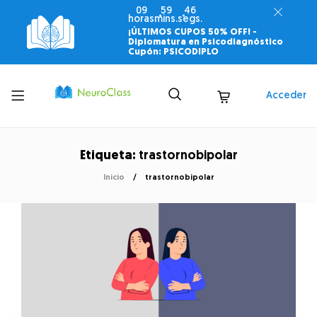
09
59
46
horas
mins.
segs.
¡ÚLTIMOS CUPOS 50% OFF! -
Diplomatura en Psicodiagnóstico
Cupón: PSICODIPLO
Toggle
Acceder
menu
Etiqueta:
trastornobipolar
Inicio
trastornobipolar