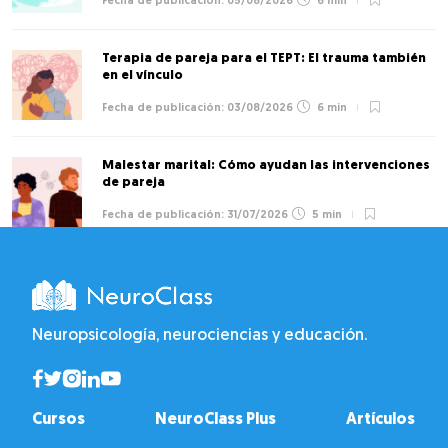
05/08/2026
6 min
Terapia de pareja para el TEPT: El trauma también
en el vínculo
03/08/2026
6 min
Malestar marital: Cómo ayudan las intervenciones
de pareja
31/07/2026
5 min
Neuropsicología, neurociencias y educación.
Cursos
NeuroClass Plus
Artículos