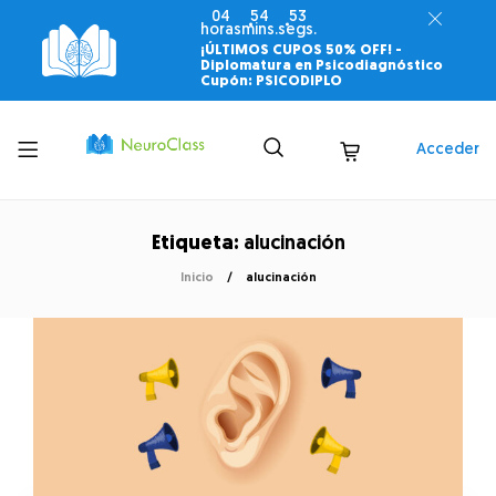
04
54
52
horas
mins.
segs.
¡ÚLTIMOS CUPOS 50% OFF! -
Diplomatura en Psicodiagnóstico
Cupón: PSICODIPLO
Toggle
Acceder
menu
Etiqueta:
alucinación
Inicio
alucinación