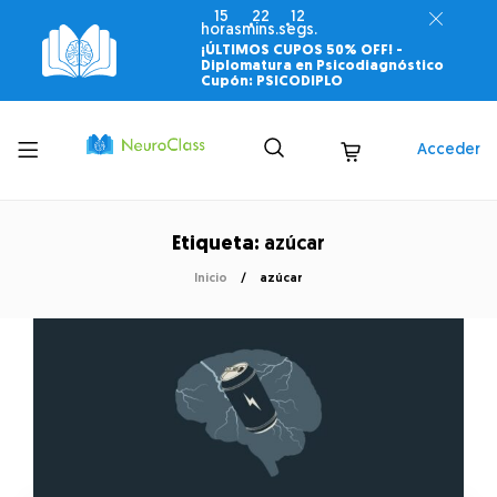
15
22
12
horas
mins.
segs.
¡ÚLTIMOS CUPOS 50% OFF! -
Diplomatura en Psicodiagnóstico
Cupón: PSICODIPLO
Toggle
Acceder
menu
Etiqueta:
azúcar
Inicio
azúcar