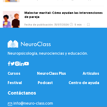
Malestar marital: Cómo ayudan las intervenciones
de pareja
31/07/2026
5 min
Neuropsicología, neurociencias y educación.
Cursos
NeuroClass Plus
Artículos
Festival
Podcast
Centro de ayuda
Contáctanos
info@neuro-class.com