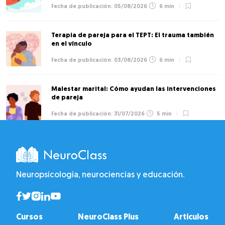
05/08/2026
6 min
Terapia de pareja para el TEPT: El trauma también
en el vínculo
03/08/2026
6 min
Malestar marital: Cómo ayudan las intervenciones
de pareja
31/07/2026
5 min
Neuropsicología, neurociencias y educación.
Cursos
NeuroClass Plus
Artículos