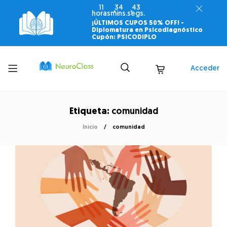
11
34
43
horas
mins.
segs.
¡ÚLTIMOS CUPOS 50% OFF! -
Diplomatura en Psicodiagnóstico
Cupón: PSICODIPLO
Toggle
Acceder
menu
Etiqueta:
comunidad
Inicio
comunidad