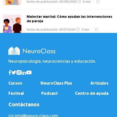
03/08/2026
6 min
Malestar marital: Cómo ayudan las intervenciones
de pareja
31/07/2026
5 min
Neuropsicología, neurociencias y educación.
Cursos
NeuroClass Plus
Artículos
Festival
Podcast
Centro de ayuda
Contáctanos
info@neuro-class.com