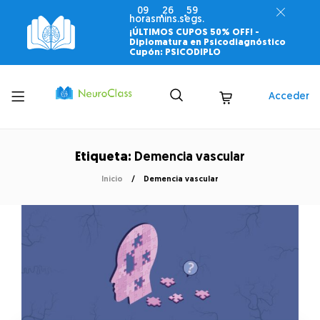
09
26
59
horas
mins.
segs.
¡ÚLTIMOS CUPOS 50% OFF! -
Diplomatura en Psicodiagnóstico
Cupón: PSICODIPLO
Toggle
Acceder
menu
Etiqueta:
Demencia vascular
Inicio
Demencia vascular