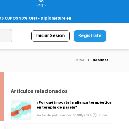
37
segs.
OS CUPOS 50% OFF! -
Diplomatura en
agnóstico
 PSICODIPLO
– Certificado Universitario
Iniciar Sesión
Regístrate
Inicio
docentes
Artículos relacionados
¿Por qué importa la alianza terapéutica
en terapia de pareja?
05/08/2026
6 min